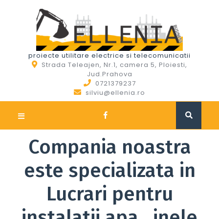
Skip
to
content
proiecte utilitare electrice si telecomunicatii
Strada Teleajen, Nr.1, camera 5, Ploiesti,
Jud.Prahova
0721379237
silviu@ellenia.ro
Open
Button
Compania noastra
este specializata in
Lucrari pentru
instalatii apa , inele